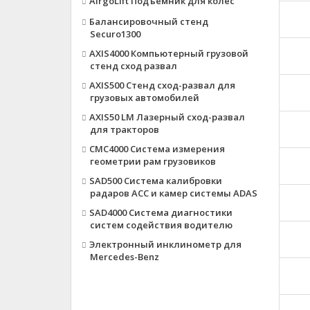
AirgoLift Подъёмник для колёс
Балансировочный стенд
Securo1300
AXIS4000 Компьютерный грузовой
стенд сход развал
AXIS500 Стенд сход-развал для
грузовых автомобилей
AXIS50 LM Лазерный сход-развал
для тракторов
CMC4000 Система измерения
геометрии рам грузовиков
SAD500 Система калибровки
радаров ACC и камер системы ADAS
SAD4000 Система диагностики
систем содействия водителю
Электронный инклинометр для
Mercedes-Benz