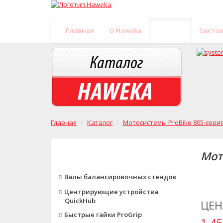
Главная
O Haweka
Каталог
Систе
Главная
Каталог
Мотосистемы ProBike 805-серия
Мот
Валы балансировочных стендов
Центрирующие устройства
QuickHub
ЦЕН
Быстрые гайки ProGrip
1 45