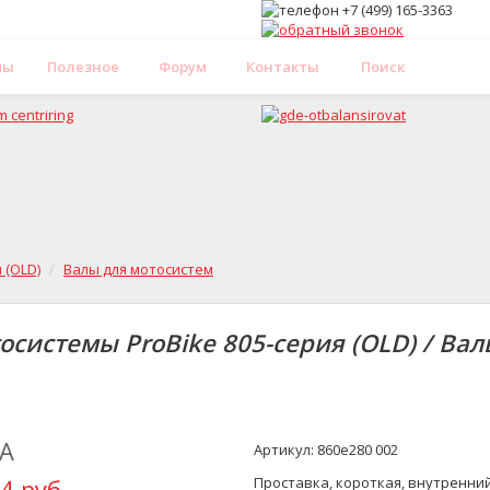
мы
Полезное
Форум
Контакты
Поиск
 (OLD)
Валы для мотосистем
осистемы ProBike 805-серия (OLD) / Ва
А
Артикул: 860e280 002
4 руб.
Проставка, короткая, внутренни