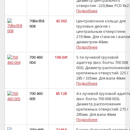
Диаметр центрального
отверстия - 220,8мм. PCD 8x2
Подробнее
70Be958
43 302
Центровочное кольцо для
008
грузовых дисков с
центральным отверстием
219.9мм. Для станков с валом
диаметром 40мм.
Подробнее
700 460
106 041
5-ти лучевой грузовой
004
адаптер (вкл. болты 700 008
003). Диаметр расположения
крепежных отверстий: 225 /
285 / 335мм. Для вала 46мм
Подробнее
700 460
85 128
4-х лучевой грузовой адапт
005
(вкл. болты 700 008 003).
Диаметр расположения
крепежных отверстий: 275 /
285мм. Для вала 46мм
Подробнее
700e905
74 918
Базовый грузовой адаптер 