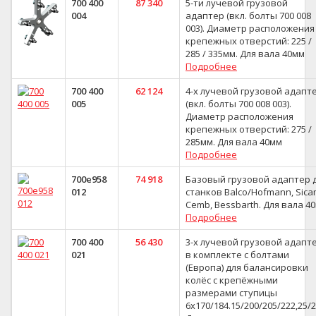
700 400
87 340
5-ти лучевой грузовой
004
адаптер (вкл. болты 700 008
003). Диаметр расположения
крепежных отверстий: 225 /
285 / 335мм. Для вала 40мм
Подробнее
700 400
62 124
4-х лучевой грузовой адапт
005
(вкл. болты 700 008 003).
Диаметр расположения
крепежных отверстий: 275 /
285мм. Для вала 40мм
Подробнее
700e958
74 918
Базовый грузовой адаптер 
012
станков Balco/Hofmann, Sica
Cemb, Bessbarth. Для вала 4
Подробнее
700 400
56 430
3-х лучевой грузовой адапт
021
в комплекте с болтами
(Европа) для балансировки
колёс с крепёжными
размерами ступицы
6х170/184.15/200/205/222,25/2