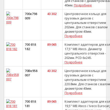
Для станков с диаметром ва
40мм.
Подробнее
700e798
43 302
Центровочное кольцо для
009
грузовых дисков с
центральным отверстием
202мм. Для станков с валом
диаметром 40мм.
Подробнее
700 818
89 065
Комплект адаптеров для ко
182
17,5" MB Ateco. Диаметр
центрального отверстия -
202мм. PCD 6x245.
Подробнее
70Be958
43 302
Центровочное кольцо для
007
грузовых дисков с
центральным отверстием
220.8мм. Для станков с валом
диаметром 40мм.
Подробнее
700 818
89 065
Комплект адаптеров для ко
181
19,5" MB Ateco / Iveco Eurocar