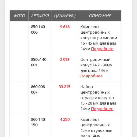
ФОТО
АРТИКУЛ
ЦЕНА(РУБ.)
ОПИСАНИЕ
850 140
9 618
Комплект
006
центровочных
конусов размером
16 - 45 мм для вала
14мм
Подробнее
850e140
2 013
Центровочный
001
конус 14,2 - 30мм
для вала 14мм
Подробнее
860 008
33 215
Набор
007
центровочных
втулок и конусов
15 - 28 мм для вала
14мм
Подробнее
860 140
4 250
Комплект
150
центровочных
15мм втулок для
вала 14мм