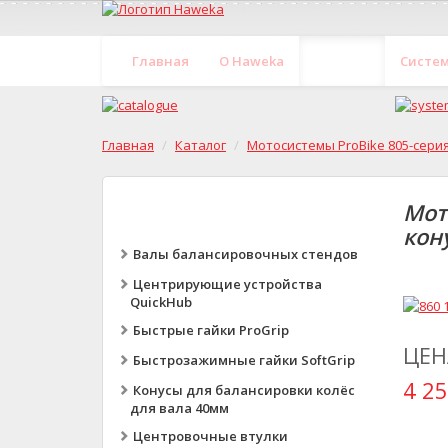
Главная
O Haweka
Каталог
Систе
Главная
Каталог
Мотосистемы ProBike 805-серия
Мот
кон
Валы балансировочных стендов
Центрирующие устройства
QuickHub
Быстрые гайки ProGrip
ЦЕН
Быстрозажимные гайки SoftGrip
4 25
Конусы для балансировки колёс
для вала 40мм
Центровочные втулки