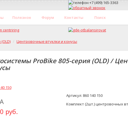
мы
Полезное
Форум
Контакты
Поиск
 (OLD)
Центровочные втуклки и конусы
осистемы ProBike 805-серия (OLD) / Це
усы
Артикул: 860 140 150
А
Комплект (2шт.) центровочных в
0 руб.