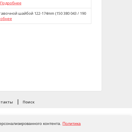
Подробнее
тавочной шайбой 122-174mm (150 380 043 / 190
обнее
нтакты
Поиск
Политика конфиденциальности
ерсонализированного контента.
Политика
Copyright 2026,
Haweka