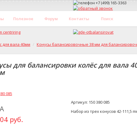
мы
Полезное
Форум
Контакты
Поиск
с для вала 40мм
Конусы балансировочные 38 мм для балансировоч
усы для балансировки колёс для вала 4
м
Артикул: 150 380 085
А
Набор из трех конусов 42-111,5 mm 
04 руб.