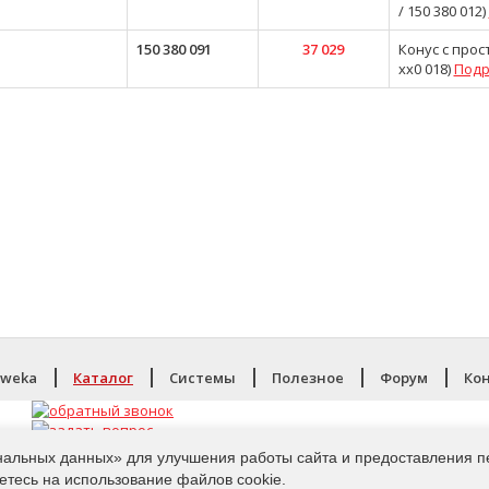
/ 150 380 012)
150 380 091
37 029
Конус с прос
xx0 018)
Подр
aweka
Каталог
Системы
Полезное
Форум
Ко
нальных данных» для улучшения работы сайта и предоставления п
етесь на использование файлов cookie.