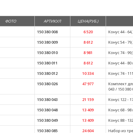
ФОТО
АРТИКУЛ
ЦЕНА(РУБ.)
150 380 008
6 520
Конус 44 - 64
150 380 009
8 612
Конус 54 - 79
150 380 010
8 981
Конус 74 - 9
150 380 011
8 612
Конус 44 - 8
150 380 012
10 334
Конус 74 - 1
150 380 026
47 977
Комплект для
043 / 150 380 
150 380 043
21 159
Конус 122 - 
150 380 048
13 409
Конус 68 - 9
150 380 049
13 409
Конус 88 - 1
150 380 085
24 604
Набор из трех