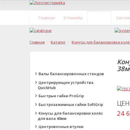
Главная
O Haweka
Каталог
Систе
Главная
Каталог
Конусы для балансировки колё
Кон
38м
Валы балансировочных стендов
Центрирующие устройства
QuickHub
Быстрые гайки ProGrip
ЦЕН
Быстрозажимные гайки SoftGrip
24 6
Конусы для балансировки колёс
для вала 40мм
Центровочные втулки