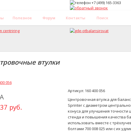
мы
Полезное
Форум
Контакты
Поиск
тровочные втулки
Артикул: 160 400 056
А
Центровочная втулка для баланс
37 руб.
Sprinter с диаметром центрально
конуса для улучшения точности 
стенда и повышения качества ба
использовать вместе с трёхлуче
болтами 700 008 025 или с их удл