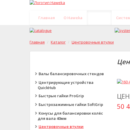
Главная
O Haweka
Каталог
Систе
Главная
Каталог
Центровочные втулки
Цен
Валы балансировочных стендов
Центрирующие устройства
QuickHub
ЦЕН
Быстрые гайки ProGrip
Быстрозажимные гайки SoftGrip
50 4
Конусы для балансировки колёс
для вала 40мм
Центровочные втулки