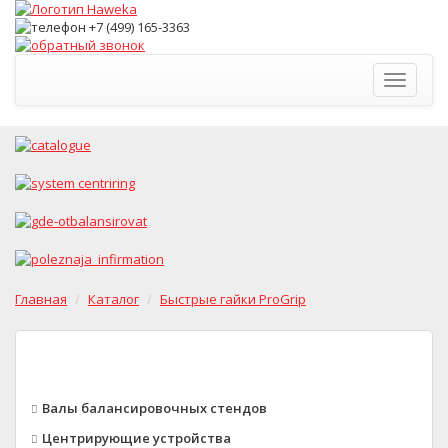
Toggle
navigati
Главная
Каталог
Быстрые гайки ProGrip
Валы балансировочных стендов
Центрирующие устройства