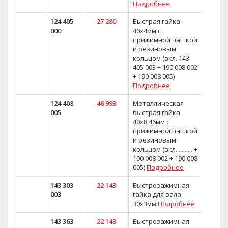
Подробнее
124 405
27 280
Быстрая гайка
000
40x4мм с
прижимной чашкой
и резиновым
кольцом (вкл. 143
405 003 + 190 008 002
+ 190 008 005)
Подробнее
124 408
46 993
Металлическая
005
быстрая гайка
40x8,46мм с
прижимной чашкой
и резиновым
кольцом (вкл. ......... +
190 008 002 + 190 008
005)
Подробнее
143 303
22 143
Быстрозажимная
003
гайка для вала
30х3мм
Подробнее
143 363
22 143
Быстрозажимная