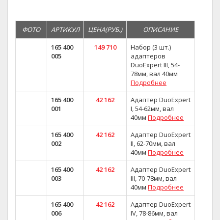
ФОТО
АРТИКУЛ
ЦЕНА(РУБ.)
ОПИСАНИЕ
165 400
149 710
Набор (3 шт.)
005
адаптеров
DuoExpert III, 54-
78мм, вал 40мм
Подробнее
165 400
42 162
Адаптер DuoExpert
001
I, 54-62мм, вал
40мм
Подробнее
165 400
42 162
Адаптер DuoExpert
002
II, 62-70мм, вал
40мм
Подробнее
165 400
42 162
Адаптер DuoExpert
003
III, 70-78мм, вал
40мм
Подробнее
165 400
42 162
Адаптер DuoExpert
006
IV, 78-86мм, вал