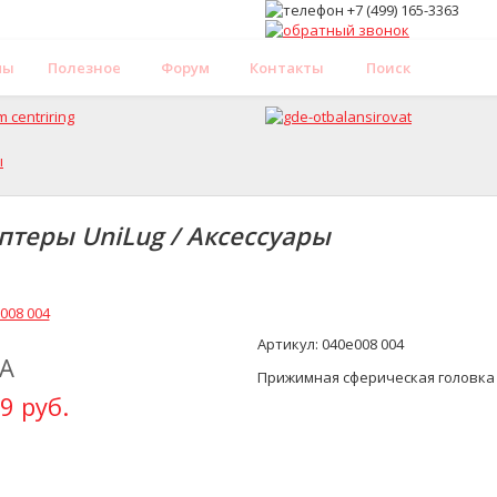
мы
Полезное
Форум
Контакты
Поиск
ы
птеры UniLug / Аксессуары
Артикул: 040e008 004
А
Прижимная сферическая головка
9 руб.