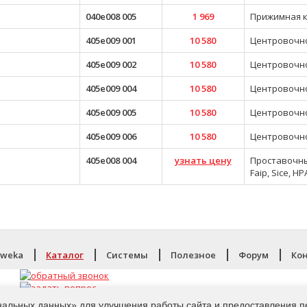
040e008 005
1 969
Прижимная к
405e009 001
10 580
Центровочн
405e009 002
10 580
Центровочн
405e009 004
10 580
Центровочн
405e009 005
10 580
Центровочн
405e009 006
10 580
Центровочн
405e008 004
узнать цену
Проставочный
Faip, Sice, H
aweka
Каталог
Системы
Полезное
Форум
Ко
нальных данных» для улучшения работы сайта и предоставления п