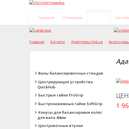
Главная
O Haweka
Каталог
Систе
Главная
Каталог
Адаптеры UniLug
Аксессуар
Ада
Валы балансировочных стендов
Центрирующие устройства
QuickHub
ЦЕН
Быстрые гайки ProGrip
Быстрозажимные гайки SoftGrip
1 96
Конусы для балансировки колёс
для вала 40мм
Центровочные втулки