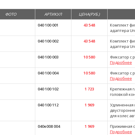
ФОТО
АРТИКУЛ
ЦЕНА(РУБ.)
040 100 001
43 548
Комплект фик
адаптера Un
040 100 002
43 548
Комплект фик
адаптера Un
040 100 003
10 580
Фиксатор с 
Подробнее
040 100 004
10 580
Фиксатор с 
Подробнее
040 100 102
1 723
Крепежная г
головкой ко
040 100 112
1 969
Удлиненная 
двусторонне
для колес а
040e008 004
1 969
Прижимная с
Подробнее