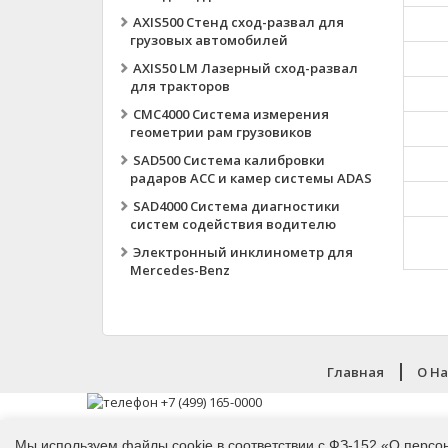
AXIS500 Стенд сход-развал для
грузовых автомобилей
AXIS50 LM Лазерный сход-развал
для тракторов
CMC4000 Система измерения
геометрии рам грузовиков
SAD500 Система калибровки
радаров ACC и камер системы ADAS
SAD4000 Система диагностики
систем содействия водителю
Электронный инклинометр для
Mercedes-Benz
Главная
O H
Мы используем файлы cookie в соответствии с ФЗ-152 «О персо