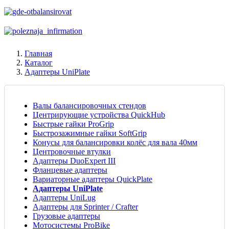
Главная
Каталог
Адаптеры UniPlate
Валы балансировочных стендов
Центрирующие устройства QuickHub
Быстрые гайки ProGrip
Быстрозажимные гайки SoftGrip
Конусы для балансировки колёс для вала 40мм
Центровочные втулки
Адаптеры DuoExpert III
Фланцевые адаптеры
Вариаторные адаптеры QuickPlate
Адаптеры UniPlate
Адаптеры UniLug
Адаптеры для Sprinter / Crafter
Грузовые адаптеры
Мотосистемы ProBike