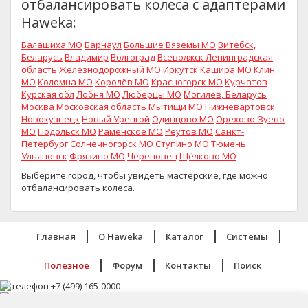
отбалансировать колеса с адаптерами
Haweka:
Балашиха МО
Барнаул
Большие Вяземы МО
Витебск,
Беларусь
Владимир
Волгоград
Всеволжск Ленинградская
область
Железнодорожный МО
Иркутск
Кашира МО
Клин
МО
Коломна МО
Королёв МО
Красногорск МО
Курчатов
Курская обл
Лобня МО
Люберцы МО
Могилев, Беларусь
Москва
Московская область
Мытищи МО
Нижневартовск
Новокузнецк
Новый Уренгой
Одинцово МО
Орехово-Зуево
МО
Подольск МО
Раменское МО
Реутов МО
Санкт-
Петербург
Солнечногорск МО
Ступино МО
Тюмень
Ульяновск
Фрязино МО
Череповец
Щёлково МО
Выберите город, чтобы увидеть мастерские, где можно
отбалансировать колеса.
Главная
O Haweka
Каталог
Системы
Полезное
Форум
Контакты
Поиск