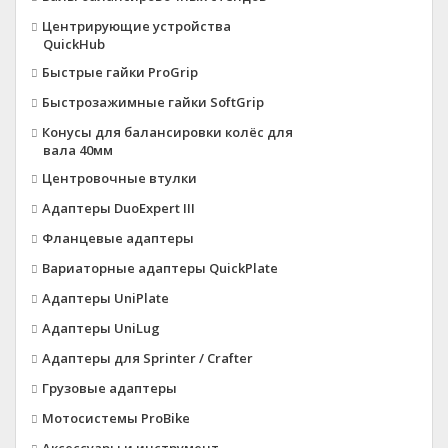
Центрирующие устройства
QuickHub
Быстрые гайки ProGrip
Быстрозажимные гайки SoftGrip
Конусы для балансировки колёс для
вала 40мм
Центровочные втулки
Адаптеры DuoExpert III
Фланцевые адаптеры
Вариаторные адаптеры QuickPlate
Адаптеры UniPlate
Адаптеры UniLug
Адаптеры для Sprinter / Crafter
Грузовые адаптеры
Мотосистемы ProBike