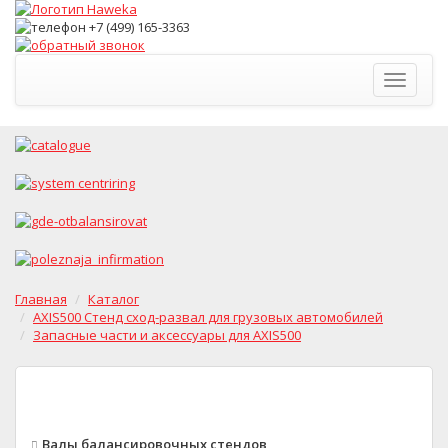
Toggle
navigati
Главная
Каталог
AXIS500 Стенд сход-развал для грузовых автомобилей
Запасные части и аксессуары для AXIS500
Валы балансировочных стендов