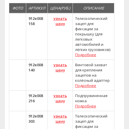
ФОТО
АРТИКУЛ
ЦЕНА(РУБ.)
ОПИСАНИЕ
912e008
узнать
Телескопический
158
цену
зацеп для
фиксации за
покрышку (для
легковых
автомобилей и
лёгких грузовиков)
Подробнее
912e008
узнать
Винтовой захват
140
цену
для крепления
зацепов на
колёсный адаптер
Подробнее
912e008
узнать
Подпружиненная
216
цену
ножка
Подробнее
912e008
узнать
Телескопический
303
цену
зацеп для
фиксации за