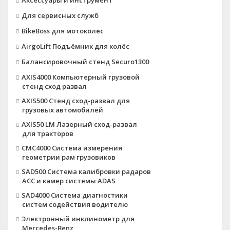
Аксессуары и инструмент
Для сервисных служб
BikeBoss для мотоколёс
AirgoLift Подъёмник для колёс
Балансировочный стенд Securo1300
AXIS4000 Компьютерный грузовой
стенд сход развал
AXIS500 Стенд сход-развал для
грузовых автомобилей
AXIS50 LM Лазерный сход-развал
для тракторов
CMC4000 Система измерения
геометрии рам грузовиков
SAD500 Система калибровки радаров
ACC и камер системы ADAS
SAD4000 Система диагностики
систем содействия водителю
Электронный инклинометр для
Mercedes-Benz