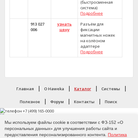
(быстросменная
система)
Подробнее
913 027
узнать
Разъём для
006
цену
фиксации
магнитных ножек
на колёсном
адаптере
Подробнее
Главная
O Haweka
Каталог
Системы
Полезное
Форум
Контакты
Поиск
Мы используем файлы cookie в соответствии с ФЗ-152 «О
персональных данных» для улучшения работы сайта и
предоставления персонализированного контента.
Политика
Политика конфиденциальности