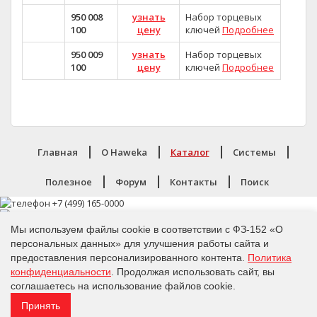
950 008
узнать
Набор торцевых
100
цену
ключей
Подробнее
950 009
узнать
Набор торцевых
100
цену
ключей
Подробнее
Главная
O Haweka
Каталог
Системы
Полезное
Форум
Контакты
Поиск
Мы используем файлы cookie в соответствии с ФЗ-152 «О
персональных данных» для улучшения работы сайта и
предоставления персонализированного контента.
Политика
Политика конфиденциальности
конфиденциальности
. Продолжая использовать сайт, вы
Copyright 2026,
Haweka
соглашаетесь на использование файлов cookie.
Все права защищены
Принять