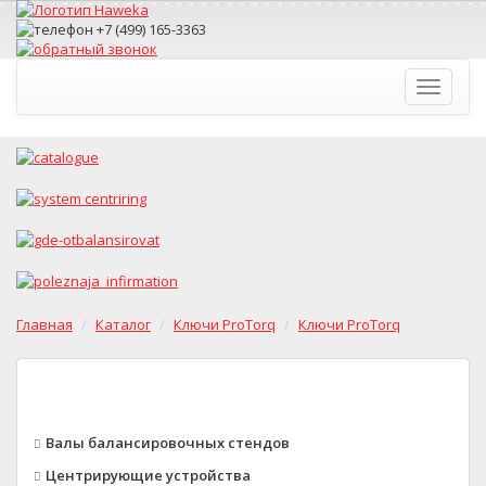
Toggle
navigati
Главная
Каталог
Ключи ProTorq
Ключи ProTorq
Валы балансировочных стендов
Центрирующие устройства